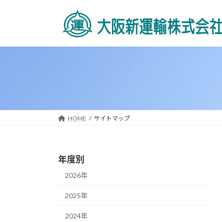
コ
ナ
ン
ビ
テ
ゲ
ン
ー
ツ
シ
へ
ョ
ス
ン
キ
に
ッ
移
プ
動
HOME
サイトマップ
年度別
2026年
2025年
2024年